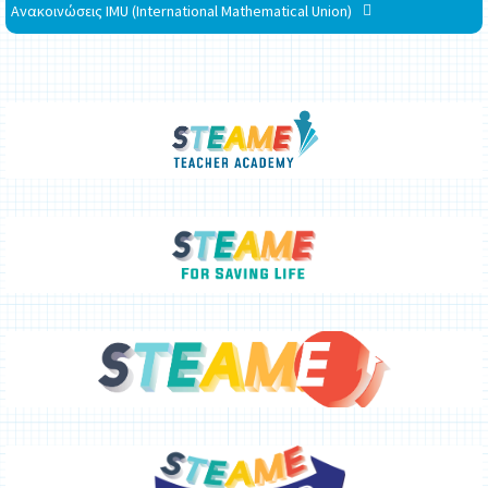
Ανακοινώσεις IMU (International Mathematical Union)