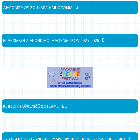
ΔΙΑΓΩΝΙΣΜΟΣ ΖΩΗ-ΙΔΕΑ-ΚΑΙΝΟΤΟΜΙΑ
ΕΠΑΡΧΙΑΚΟΙ ΔΙΑΓΩΝΙΣΜΟΙ ΜΑΘΗΜΑΤΙΚΩΝ 2025-2026
Κυπριακή Ολυμπιάδα STEAME PBL
27ο ΠΑΓΚΥΠΡΙΟ ΣΥΝΕΔΡΙΟ ΜΑΘΗΜΑΤΙΚΗΣ ΠΑΙΔΕΙΑΣ ΚΑΙ ΕΠΙΣΤΗΜΗΣ