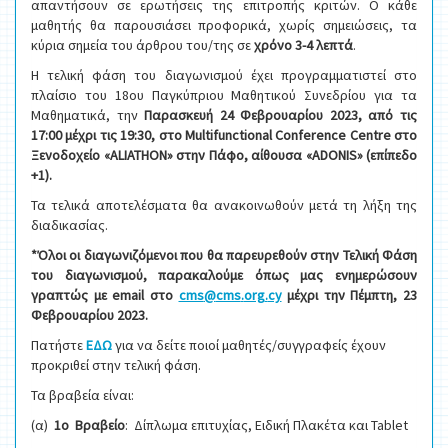
απαντήσουν σε ερωτήσεις της επιτροπής κριτών. Ο κάθε
μαθητής θα παρουσιάσει προφορικά, χωρίς σημειώσεις, τα
κύρια σημεία του άρθρου του/της σε
χρόνο 3-4 λεπτά
.
Η τελική φάση του διαγωνισμού έχει προγραμματιστεί στο
πλαίσιο του 18ου Παγκύπριου Μαθητικού Συνεδρίου για τα
Μαθηματικά, την
Παρασκευή 24 Φεβρουαρίου 2023, από τις
17:00 μέχρι τις 19:30, στο Multifunctional Conference Centre στο
Ξενοδοχείο «
ALIATHON
» στην Πάφο, αίθουσα «
ADONIS» (επίπεδο
+1).
Τα τελικά αποτελέσματα θα ανακοινωθούν μετά τη λήξη της
διαδικασίας.
*Όλοι οι διαγωνιζόμενοι που θα παρευρεθούν στην Τελική Φάση
του διαγωνισμού, παρακαλούμε όπως μας ενημερώσουν
γραπτώς με
email
στο
cms
@
cms
.
org
.
cy
μέχρι την Πέμπτη, 23
Φεβρουαρίου 2023.
Πατήστε
ΕΔΩ
για να δείτε ποιοί μαθητές/συγγραφείς έχουν
προκριθεί στην τελική φάση.
Τα βραβεία είναι:
(α)
1ο Βραβείο
: Δίπλωμα επιτυχίας, Ειδική Πλακέτα και Tablet