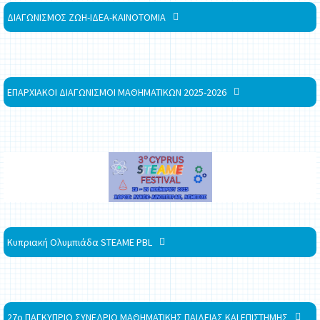
ΔΙΑΓΩΝΙΣΜΟΣ ΖΩΗ-ΙΔΕΑ-ΚΑΙΝΟΤΟΜΙΑ
ΕΠΑΡΧΙΑΚΟΙ ΔΙΑΓΩΝΙΣΜΟΙ ΜΑΘΗΜΑΤΙΚΩΝ 2025-2026
Κυπριακή Ολυμπιάδα STEAME PBL
27ο ΠΑΓΚΥΠΡΙΟ ΣΥΝΕΔΡΙΟ ΜΑΘΗΜΑΤΙΚΗΣ ΠΑΙΔΕΙΑΣ ΚΑΙ ΕΠΙΣΤΗΜΗΣ