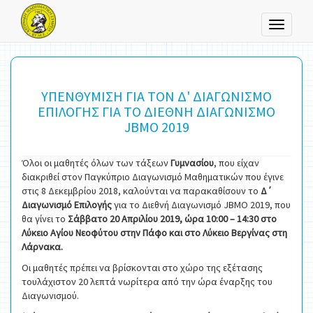
Toggle
navigati
ΥΠΕΝΘΥΜΙΣΗ ΓΙΑ ΤΟΝ Δ' ΔΙΑΓΩΝΙΣΜΟ
ΕΠΙΛΟΓΗΣ ΓΙΑ ΤΟ ΔΙΕΘΝΗ ΔΙΑΓΩΝΙΣΜΟ
JBMO 2019
Όλοι οι μαθητές όλων των τάξεων
Γυμνασίου
, που είχαν
διακριθεί στον Παγκύπριο Διαγωνισμό Μαθηματικών που έγινε
στις 8 Δεκεμβρίου 2018, καλούνται να παρακαθίσουν το
Δ΄
Διαγωνισμό Επιλογής
για το Διεθνή Διαγωνισμό JBMO 2019, που
θα γίνει το
Σάββατο 20 Απριλίου 2019, ώρα 10:00 – 14:30 στο
Λύκειο Αγίου Νεοφύτου στην Πάφο και στο Λύκειο Βεργίνας στη
Λάρνακα.
Οι μαθητές πρέπει να βρίσκονται στο χώρο της εξέτασης
τουλάχιστον 20 λεπτά νωρίτερα από την ώρα έναρξης του
Διαγωνισμού.