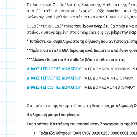
Το Διοικητικό Συμβούλιο της Κυπριακής Μαθηματικής Ετα
από Ε΄ τάξη Δημοτικού μέχρι Α΄ τάξη Λυκείου, που έχ
Καλοκαιρινού Σχολείου «Μαθηματικά και STEAME» 2025, π
Οι μαθητές και μαθήτριες
που έχουν εγκριθεί
, θα πρέπει να
στείλουν υπογραμμένη στο cms@cms.org.cy,
μέχρι την Παρ
* Τυπώστε και συμπληρώστε τη δήλωση που αντιστοιχεί στ
**Πρέπει να σταλεί ΜΙΑ δήλωση ανά δωμάτιο από έναν γο
***Δίκλινα δωμάτια θα δοθούν βάσει διαθεσιμότητας
ΔΗΛΩΣΗ ΕΠΙΛΟΓΗΣ ΔΩΜΑΤΙΟΥ
ΓΙΑ ΕΒΔΟΜΑΔΑ 30 ΙΟΥΝΙΟΥ - 5 
ΔΗΛΩΣΗ ΕΠΙΛΟΓΗΣ ΔΩΜΑΤΙΟΥ
ΓΙΑ ΕΒΔΟΜΑΔΑ 7-12 ΙΟΥΛΙΟΥ
ΔΗΛΩΣΗ ΕΠΙΛΟΓΗΣ ΔΩΜΑΤΙΟΥ
ΓΙΑ ΕΒΔΟΜΑΔΑ 14-19 ΙΟΥΛΙΟΥ
Θα πρέπει επίσης να κρατήσουν τη θέση τους με
πληρωμή ΟΛ
Η πληρωμή μπορεί να γίνει με:
1ος τρόπος: Κατάθεση του ποσού
στον λογαριασμό της ΚΥΜ
Τράπεζα Κύπρου: ΙΒΑΝ CY07 0020 0158 0000 0001 0018