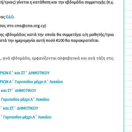
ή/τριας) γίνεται η κατάθεση και την εβδομάδα συμμετοχής (π.χ.
τας
ΕΔΩ
.
 σας στο
cms
@
cms
.
org
.
cy
)
της εβδομάδας κατά την οποία θα συμμετέχει ο/η μαθητής/τρια
Μετά την ημερομηνία αυτή ποσό
€100 θα παρακρατείται.
χή, ανά εβδομάδα, εμφανίζονται αλφαβητικά και ανά τάξη στις
ΡΙΩΝ Ε΄ και ΣΤ΄ ΔΗΜΟΤΙΚΟΥ
ΙΩΝ Α΄ Γυμνασίου μέχρι Α΄ Λυκείου
 και ΣΤ΄ ΔΗΜΟΤΙΚΟΥ
Γυμνασίου μέχρι Α΄ Λυκείου
΄ και ΣΤ΄ ΔΗΜΟΤΙΚΟΥ
 Γυμνασίου μέχρι Α΄ Λυκείου