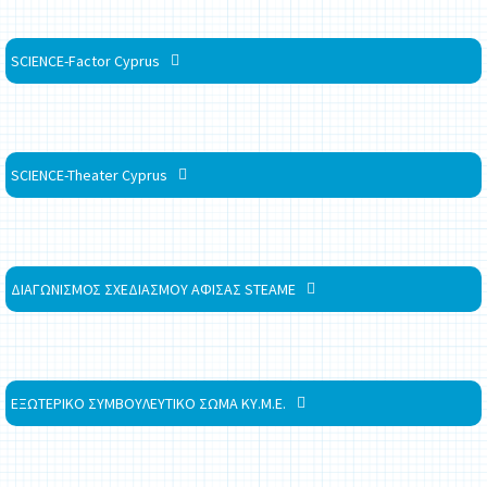
SCIENCE-Factor Cyprus
SCIENCE-Theater Cyprus
ΔΙΑΓΩΝΙΣΜΟΣ ΣΧΕΔΙΑΣΜΟΥ ΑΦΙΣΑΣ STEAME
ΕΞΩΤΕΡΙΚΟ ΣΥΜΒΟΥΛΕΥΤΙΚΟ ΣΩΜΑ ΚΥ.Μ.Ε.