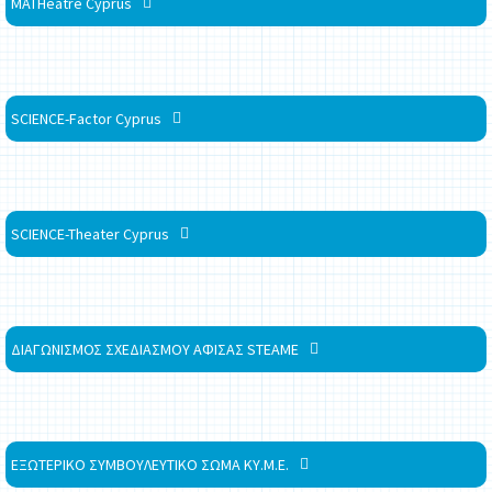
MATHeatre Cyprus
SCIENCE-Factor Cyprus
SCIENCE-Theater Cyprus
ΔΙΑΓΩΝΙΣΜΟΣ ΣΧΕΔΙΑΣΜΟΥ ΑΦΙΣΑΣ STEAME
ΕΞΩΤΕΡΙΚΟ ΣΥΜΒΟΥΛΕΥΤΙΚΟ ΣΩΜΑ ΚΥ.Μ.Ε.