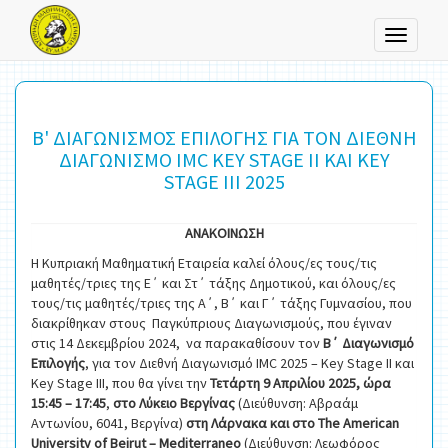
Toggle
navigati
Β' ΔΙΑΓΩΝΙΣΜΟΣ ΕΠΙΛΟΓΗΣ ΓΙΑ ΤΟΝ ΔΙΕΘΝΗ
ΔΙΑΓΩΝΙΣΜΟ IMC KEY STAGE II ΚΑΙ KEY
STAGE III 2025
ΑΝΑΚΟΙΝΩΣΗ
Η Κυπριακή Μαθηματική Εταιρεία καλεί όλους/ες τους/τις
μαθητές/τριες της Ε΄ και Στ΄ τάξης Δημοτικού, και όλους/ες
τους/τις μαθητές/τριες της Α΄, Β΄ και Γ΄ τάξης Γυμνασίου, που
διακρίθηκαν στους Παγκύπριους Διαγωνισμούς, που έγιναν
στις 14 Δεκεμβρίου 2024, να παρακαθίσουν τον
Β΄ Διαγωνισμό
Επιλογής
, για τον Διεθνή Διαγωνισμό IMC 2025 – Key Stage II και
Key Stage III, που θα γίνει την
Τετάρτη 9 Απριλίου 2025, ώρα
15:45 – 17:45
,
στο Λύκειο Βεργίνας
(Διεύθυνση:
Αβραάμ
Αντωνίου, 6041, Βεργίνα)
στη Λάρνακα και στο The American
University of Beirut – Mediterraneo
(Διεύθυνση: Λεωφόρος