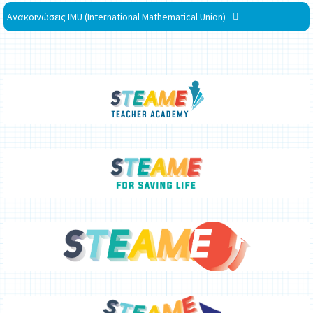
Ανακοινώσεις IMU (International Mathematical Union)