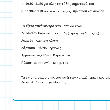
α)
10:30 - 11:30
για όλες τις τάξεις
Δημοτικού
, και
β)
12:30 - 13:30
για όλες τις τάξεις
Γυμνασίου και Λυκείου
Τα
εξεταστικά κέντρα
ανά Επαρχία είναι:
Λευκωσία
- Πανεπιστημιούπολη (περιοχή Αγλαντζιάς)
Λεμεσός
- Λανίτειο Λύκειο
Λάρνακα
- Λύκειο Βεργίνας
Αμμόχωστος
- Λύκειο Παραλιμνίου
Πάφος
- Λύκειο Αγίου Νεοφύτου
Τα έντυπα συμμετοχής των μαθητών και μαθητριών που δή
θα σταλούν στα σχολεία τους.