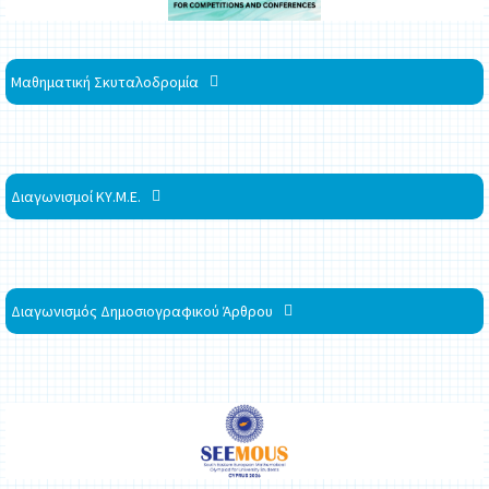
Μαθηματική Σκυταλοδρομία
Διαγωνισμοί ΚΥ.Μ.Ε.
Διαγωνισμός Δημοσιογραφικού Άρθρου