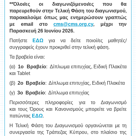
**Όλοι/ες οι διαγωνιζόμενοι/ες που θα
παρευρεθούν στην Τελική Φάση του διαγωνισμού,
παρακαλούμε όπως μας ενημερώσουν γραπτώς
με
email
στο
cms
@
cms
.
org
.
cy
, μέχρι την
Παρασκευή 26 Ιουνίου 2026.
Πατήστε
ΕΔΩ
για να δείτε ποιοί/ες μαθητές/
συγγραφείς έχουν προκριθεί στην τελική φάση.
Τα βραβεία είναι:
(α)
1ο Βραβείο
: Δίπλωμα επιτυχίας, Ειδική Πλακέτα
και Tablet
(β)
2ο Βραβείο
: Δίπλωμα επιτυχίας, Ειδική Πλακέτα
(γ)
3ο Βραβείο
: Δίπλωμα επιτυχίας
Περισσότερες πληροφορίες για το Διαγωνισμό
και τους Όρους και Κανονισμούς μπορείτε να βρείτε
πατώντας
ΕΔΩ
.
Η Τελική Φάση του Διαγωνισμού οργανώνεται με τη
συνεργασία της Τράπεζας Κύπρου, στο πλαίσιο της