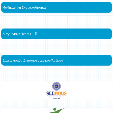
Μαθηματική Σκυταλοδρομία
Διαγωνισμοί ΚΥ.Μ.Ε.
Διαγωνισμός Δημοσιογραφικού Άρθρου