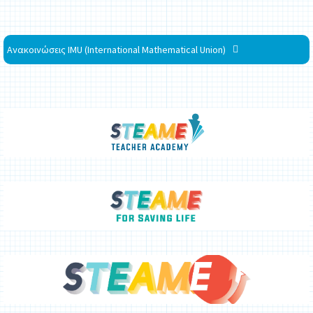
Ανακοινώσεις IMU (International Mathematical Union)