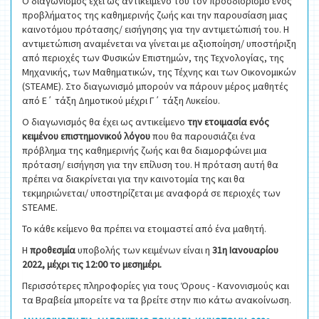
Ο διαγωνισμός έχει ως αντικείμενο του τον προσδιορισμό ενός
προβλήματος της καθημερινής ζωής και την παρουσίαση μιας
καινοτόμου πρότασης/ εισήγησης για την αντιμετώπισή του. Η
αντιμετώπιση αναμένεται να γίνεται με αξιοποίηση/ υποστήριξη
από περιοχές των Φυσικών Επιστημών, της Τεχνολογίας, της
Μηχανικής, των Μαθηματικών, της Τέχνης και των Οικονομικών
(STEAME). Στο διαγωνισμό μπορούν να πάρουν μέρος μαθητές
από Ε΄ τάξη Δημοτικού μέχρι Γ΄ τάξη Λυκείου.
Ο διαγωνισμός θα έχει ως αντικείμενο
την ετοιμασία ενός
κειμένου επιστημονικού λόγου
που θα παρουσιάζει ένα
πρόβλημα της καθημερινής ζωής και θα διαμορφώνει μια
πρόταση/ εισήγηση για την επίλυση του. Η πρόταση αυτή θα
πρέπει να διακρίνεται για την καινοτομία της και θα
τεκμηριώνεται/ υποστηρίζεται με αναφορά σε περιοχές των
STEAME.
Το κάθε κείμενο θα πρέπει να ετοιμαστεί από ένα μαθητή.
Η
προθεσμία
υποβολής των κειμένων είναι η
31η Ιανουαρίου
2022, μέχρι τις 12:00 το μεσημέρι.
Περισσότερες πληροφορίες για τους Όρους - Κανονισμούς και
τα Βραβεία μπορείτε να τα βρείτε στην πιο κάτω ανακοίνωση.