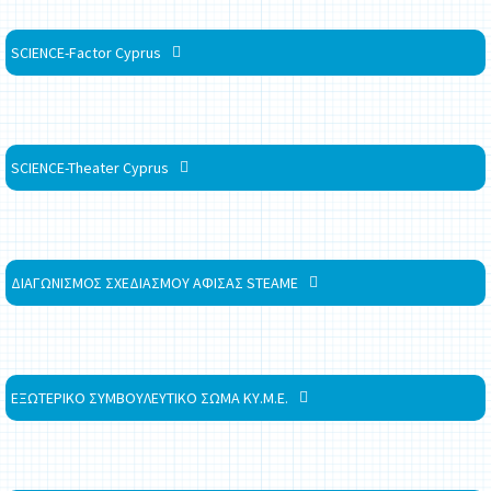
SCIENCE-Factor Cyprus
SCIENCE-Theater Cyprus
ΔΙΑΓΩΝΙΣΜΟΣ ΣΧΕΔΙΑΣΜΟΥ ΑΦΙΣΑΣ STEAME
ΕΞΩΤΕΡΙΚΟ ΣΥΜΒΟΥΛΕΥΤΙΚΟ ΣΩΜΑ ΚΥ.Μ.Ε.