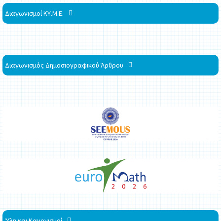
Διαγωνισμοί ΚΥ.Μ.Ε.
Διαγωνισμός Δημοσιογραφικού Άρθρου
Ύλη και Κανονισμοί