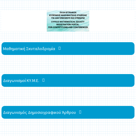
Μαθηματική Σκυταλοδρομία
Διαγωνισμοί ΚΥ.Μ.Ε.
Διαγωνισμός Δημοσιογραφικού Άρθρου