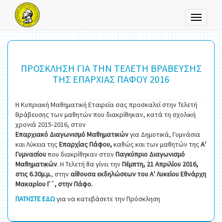
Toggle
navigati
ΠΡΟΣΚΛΗΣΗ ΓΙΑ ΤΗΝ ΤΕΛΕΤΗ ΒΡΑΒΕΥΣΗΣ
ΤΗΣ ΕΠΑΡΧΙΑΣ ΠΑΦΟΥ 2016
Η Κυπριακή Μαθηματική Εταιρεία σας προσκαλεί στην Τελετή
Βράβευσης των μαθητών που διακρίθηκαν, κατά τη σχολική
χρονιά 2015-2016, στον
Επαρχιακό Διαγωνισμό Μαθηματικών
για Δημοτικά, Γυμνάσια
και Λύκεια της
Επαρχίας Πάφου,
καθώς και των μαθητών της
Α'
Γυμνασίου
που διακρίθηκαν στον
Παγκύπριο Διαγωνισμό
Μαθηματικών
. Η Τελετή θα γίνει την
Πέμπτη, 21 Απριλίου 2016,
στις 6.30μ.μ.
, στην
αίθουσα εκδηλώσεων του Α' Λυκείου Εθνάρχη
Μακαρίου Γ΄, στην Πάφο.
ΠΑΤΗΣΤΕ ΕΔΩ
για να κατεβάσετε την Πρόσκληση