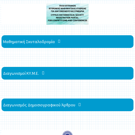
Μαθηματική Σκυταλοδρομία
Διαγωνισμοί ΚΥ.Μ.Ε.
Διαγωνισμός Δημοσιογραφικού Άρθρου