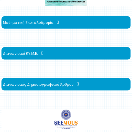
Μαθηματική Σκυταλοδρομία
Διαγωνισμοί ΚΥ.Μ.Ε.
Διαγωνισμός Δημοσιογραφικού Άρθρου