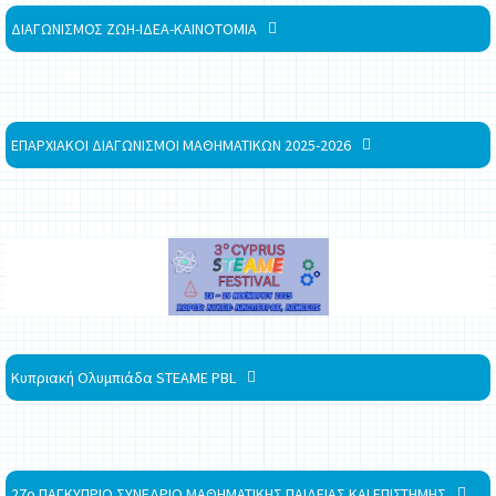
ΔΙΑΓΩΝΙΣΜΟΣ ΖΩΗ-ΙΔΕΑ-ΚΑΙΝΟΤΟΜΙΑ
ΕΠΑΡΧΙΑΚΟΙ ΔΙΑΓΩΝΙΣΜΟΙ ΜΑΘΗΜΑΤΙΚΩΝ 2025-2026
Κυπριακή Ολυμπιάδα STEAME PBL
27ο ΠΑΓΚΥΠΡΙΟ ΣΥΝΕΔΡΙΟ ΜΑΘΗΜΑΤΙΚΗΣ ΠΑΙΔΕΙΑΣ ΚΑΙ ΕΠΙΣΤΗΜΗΣ