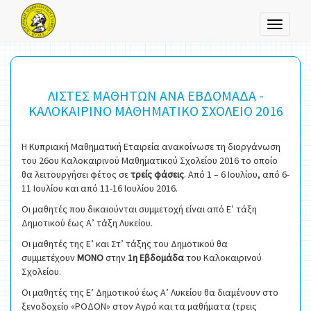
Toggle
navigati
ΛΙΣΤΕΣ ΜΑΘΗΤΩΝ ΑΝΑ ΕΒΔΟΜΑΔΑ -
ΚΑΛΟΚΑΙΡΙΝΟ ΜΑΘΗΜΑΤΙΚΟ ΣΧΟΛΕΙΟ 2016
Η Κυπριακή Μαθηματική Εταιρεία ανακοίνωσε τη διοργάνωση
του 26ου Καλοκαιρινού Μαθηματικού Σχολείου 2016 το οποίο
θα λειτουργήσει φέτος σε
τρείς φάσεις
. Από 1 – 6 Ιουλίου, από 6-
11 Ιουλίου και από 11-16 Ιουλίου 2016.
Οι μαθητές που δικαιούνται συμμετοχή είναι από Ε’ τάξη
Δημοτικού έως Α’ τάξη Λυκείου.
Οι μαθητές της Ε’ και Στ’ τάξης του Δημοτικού θα
συμμετέχουν
ΜΟΝΟ
στην
1η Εβδομάδα
του Καλοκαιρινού
Σχολείου.
Οι μαθητές της Ε’ Δημοτικού έως Α’ Λυκείου θα διαμένουν στο
ξενοδοχείο «ΡΟΔΟΝ» στον Αγρό και τα μαθήματα (τρεις