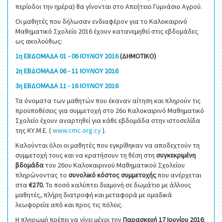
περίοδοι την ημέρα) θα γίνονται στο Απεήτειο Γυμνάσιο Αγρού.
Οι μαθητές που δήλωσαν ενδιαφέρον για το Καλοκαιρινό
Μαθηματικό Σχολείο 2016 έχουν κατανεμηθεί στις εβδομάδες
ως ακολούθως:
1η ΕΒΔΟΜΑΔΑ 01 - 06 ΙΟΥΛΙΟΥ 2016
(ΔΗΜΟΤΙΚΟ)
2η ΕΒΔΟΜΑΔΑ 06 - 11 ΙΟΥΛΙΟΥ 2016
3η ΕΒΔΟΜΑΔΑ 11 - 16 ΙΟΥΛΙΟΥ 2016
Τα όνοματα των μαθητών που έκαναν αίτηση και πληρούν τις
προϋποθέσεις για συμμετοχή στο 26ο Καλοκαιρινό Μαθηματικό
Σχολείο έχουν αναρτηθεί για κάθε εβδομάδα στην ιστοσελίδα
της ΚΥ.Μ.Ε. (
www.cmc.org.cy
).
Καλούνται όλοι οι μαθητές που εγκρίθηκαν να αποδεχτούν τη
συμμετοχή τους και να κρατήσουν τη θέση στη
συγκεκριμένη
βδομάδα
του 26ου Καλοκαιρινού Μαθηματικού Σχολείου
πληρώνοντας το
συνολικό κόστος συμμετοχής
που ανέρχεται
στα
€270.
Το ποσό καλύπτει διαμονή σε δωμάτιο με άλλους
μαθητές, πλήρη διατροφή και μεταφορά με ομαδικά
λεωφορεία από και προς τις πόλεις.
Η πληρωμή πρέπει να γίνει
μέχρι την
Παρασκευή 17
Ιουνίου 2016
: