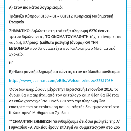
Α) Στον πιο κάτω λογαριασμό:
Τράπεζα Κύπρου: 0158 – 01 – 001812 Κυπριακή Μαθηματική
Εταιρεία
ΣΗΜΑΝΤΙΚΟ:
Δηλώστε στη τράπεζα πληρωμή
€270
έναντι
τρίτου
δηλώνοντας
ΤΟ ΟΝΟΜΑ ΤΟΥ ΜΑΘΗΤΗ
(όχι το όνομα του
γονέα),
πλήρως: (επίθετο μαθητή) (όνομα) ΚΑΙ ΤΗΝ
ΕΒΔΟΜΑΔΑ
που θα συμμετέχει στο Καλοκαιρινό Μαθηματικό
Σχολείο.
Η΄
Β) Ηλεκτρονική πληρωμή πατώντας στον ακόλουθο σύνδεσμο:
https://www.jccsmart.com/eBills/Welcome/Index/22957039
Όσοι δεν πληρώσουν
μέχρι την Παρασκευή 17 Ιουνίου 2016
, το
όνομα θα αφαιρείται από τον κατάλογο και η θέση θα δίδεται
σε επιλαχόντα/χούσα. Ποσό €70 από την πληρωμή δεν
επιστρέφεται σε περίπτωση που ο μαθητής δεν εμφανιστεί στο
Καλοκαιρινό Μαθηματικό Σχολείο.
**ΣΗΜΑΝΤΙΚΗ ΣΗΜΕΙΩΣΗ: Υπενθυμίζουμε ότι όσοι μαθητές της Α'
Γυμνασίου - Α' Λυκείου έχουν επιλεγεί να συμμετάσχουν στο 26ο