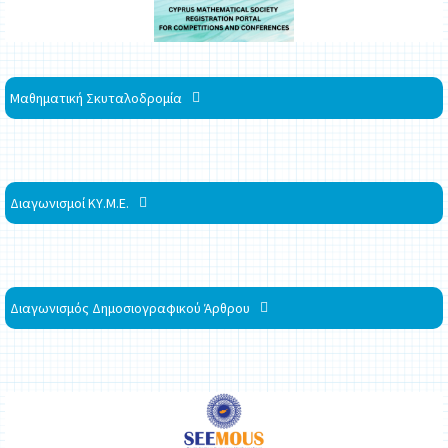
Μαθηματική Σκυταλοδρομία
Διαγωνισμοί ΚΥ.Μ.Ε.
Διαγωνισμός Δημοσιογραφικού Άρθρου