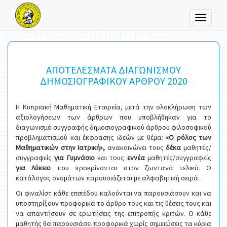
Toggle
navigati
ΑΠΟΤΕΛΕΣΜΑΤΑ ΔΙΑΓΩΝΙΣΜΟΥ
ΔΗΜΟΣΙΟΓΡΑΦΙΚΟΥ ΑΡΘΡΟΥ 2020
Η Κυπριακή Μαθηματική Εταιρεία, μετά την ολοκλήρωση των
αξιολογήσεων των άρθρων που υποβλήθηκαν για το
διαγωνισμό συγγραφής δημοσιογραφικού άρθρου φιλοσοφικού
προβληματισμού και έκφρασης ιδεών με θέμα:
«Ο ρόλος των
Μαθηματικών στην Ιατρική»,
ανακοινώνει τους
δέκα
μαθητές/
συγγραφείς
για Γυμνάσιο
και τους
εννέα
μαθητές/συγγραφείς
για Λύκειο
που προκρίνονται στον ζωντανό τελικό. Ο
κατάλογος ονομάτων παρουσιάζεται με αλφαβητική σειρά.
Οι φιναλίστ κάθε επιπέδου καλούνται να παρουσιάσουν και να
υποστηρίξουν προφορικά το άρθρο τους και τις θέσεις τους και
να απαντήσουν σε ερωτήσεις της επιτροπής κριτών. Ο κάθε
μαθητής θα παρουσιάσει προφορικά χωρίς σημειώσεις τα κύρια