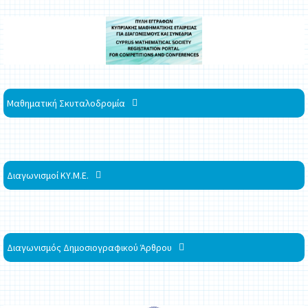
Μαθηματική Σκυταλοδρομία
Διαγωνισμοί ΚΥ.Μ.Ε.
Διαγωνισμός Δημοσιογραφικού Άρθρου