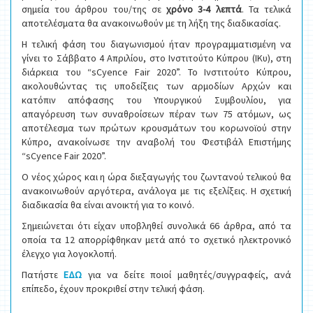
σημεία του άρθρου του/της σε
χρόνο 3-4 λεπτά
. Τα τελικά
αποτελέσματα θα ανακοινωθούν με τη λήξη της διαδικασίας.
Η τελική φάση του διαγωνισμού ήταν προγραμματισμένη να
γίνει το Σάββατο 4 Απριλίου, στο Ινστιτούτο Κύπρου (ΙΚυ), στη
διάρκεια του “sCyence Fair 2020”. Το Ινστιτούτο Κύπρου,
ακολουθώντας τις υποδείξεις των αρμοδίων Αρχών και
κατόπιν απόφασης του Υπουργικού Συμβουλίου, για
απαγόρευση των συναθροίσεων πέραν των 75 ατόμων, ως
αποτέλεσμα των πρώτων κρουσμάτων του κορωνοϊού στην
Κύπρο, ανακοίνωσε την αναβολή του Φεστιβάλ Επιστήμης
“sCyence Fair 2020”.
Ο νέος χώρος και η ώρα διεξαγωγής του ζωντανού τελικού θα
ανακοινωθούν αργότερα, ανάλογα με τις εξελίξεις. Η σχετική
διαδικασία θα είναι ανοικτή για το κοινό.
Σημειώνεται ότι είχαν υποβληθεί συνολικά 66 άρθρα, από τα
οποία τα 12 απορρίφθηκαν μετά από το σχετικό ηλεκτρονικό
έλεγχο για λογοκλοπή.
Πατήστε
ΕΔΩ
για να δείτε ποιοί μαθητές/συγγραφείς, ανά
επίπεδο, έχουν προκριθεί στην τελική φάση.