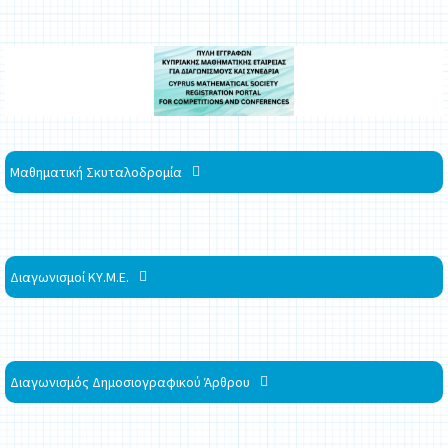
Μαθηματική Σκυταλοδρομία
Διαγωνισμοί ΚΥ.Μ.Ε.
Διαγωνισμός Δημοσιογραφικού Άρθρου