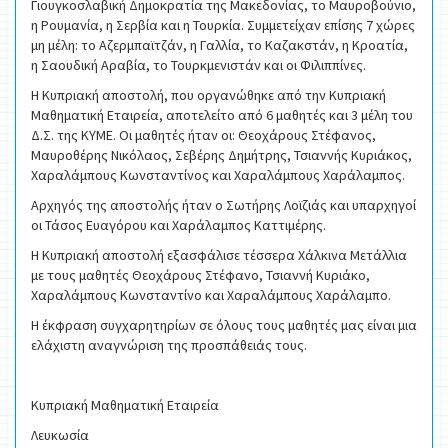
Γιουγκοσλαβική Δημοκρατία της Μακεδονίας, το Μαυροβούνιο,
η Ρουμανία, η Σερβία και η Τουρκία. Συμμετείχαν επίσης 7 χώρες
μη μέλη: το Αζερμπαϊτζάν, η Γαλλία, το Καζακστάν, η Κροατία,
η Σαουδική Αραβία, το Τουρκμενιστάν και οι Φιλιππίνες.
Η Κυπριακή αποστολή, που οργανώθηκε από την Κυπριακή
Μαθηματική Εταιρεία, αποτελείτο από 6 μαθητές και 3 μέλη του
Δ.Σ. της ΚΥΜΕ. Οι μαθητές ήταν οι: Θεοχάρους Στέφανος,
Μαυροθέρης Νικόλαος, Σεβέρης Δημήτρης, Τσιαννής Κυριάκος,
Χαραλάμπους Κωνσταντίνος και Χαραλάμπους Χαράλαμπος.
Αρχηγός της αποστολής ήταν ο Σωτήρης Λοϊζιάς και υπαρχηγοί
οι Τάσος Ευαγόρου και Χαράλαμπος Καττιμέρης.
Η Κυπριακή αποστολή εξασφάλισε τέσσερα Χάλκινα Μετάλλια
με τους μαθητές Θεοχάρους Στέφανο, Τσιαννή Κυριάκο,
Χαραλάμπους Κωνσταντίνο και Χαραλάμπους Χαράλαμπο.
Η έκφραση συγχαρητηρίων σε όλους τους μαθητές μας είναι μια
ελάχιστη αναγνώριση της προσπάθειάς τους.
Κυπριακή Μαθηματική Εταιρεία
Λευκωσία