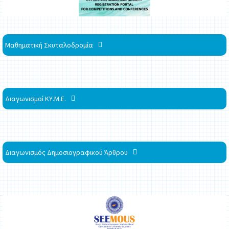
Μαθηματική Σκυταλοδρομία
Διαγωνισμοί ΚΥ.Μ.Ε.
Διαγωνισμός Δημοσιογραφικού Άρθρου