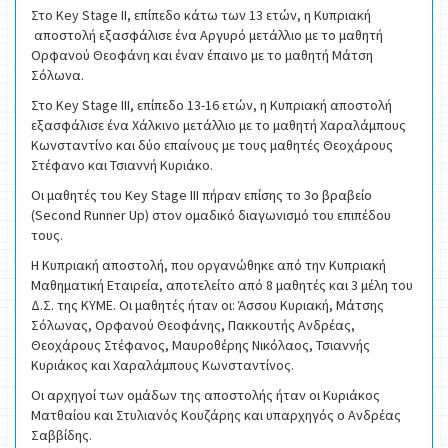
Στο Key Stage II, επίπεδο κάτω των 13 ετών, η Κυπριακή
αποστολή εξασφάλισε ένα Αργυρό μετάλλιο με το μαθητή
Ορφανού Θεοφάνη και έναν έπαινο με το μαθητή Μάτση
Σόλωνα.
Στο Key Stage III, επίπεδο 13-16 ετών, η Κυπριακή αποστολή
εξασφάλισε ένα Χάλκινο μετάλλιο με το μαθητή Χαραλάμπους
Κωνσταντίνο και δύο επαίνους με τους μαθητές Θεοχάρους
Στέφανο και Τσιαννή Κυριάκο.
Οι μαθητές του Key Stage III πήραν επίσης το 3ο βραβείο
(Second Runner Up) στον ομαδικό διαγωνισμό του επιπέδου
τους.
Η Κυπριακή αποστολή, που οργανώθηκε από την Κυπριακή
Μαθηματική Εταιρεία, αποτελείτο από 8 μαθητές και 3 μέλη του
Δ.Σ. της ΚΥΜΕ. Οι μαθητές ήταν οι: Άσσου Κυριακή, Μάτσης
Σόλωνας, Ορφανού Θεοφάνης, Πακκουτής Ανδρέας,
Θεοχάρους Στέφανος, Μαυροθέρης Νικόλαος, Τσιαννής
Κυριάκος και Χαραλάμπους Κωνσταντίνος.
Οι αρχηγοί των ομάδων της αποστολής ήταν οι Κυριάκος
Ματθαίου και Στυλιανός Κουζάρης και υπαρχηγός ο Ανδρέας
Σαββίδης.