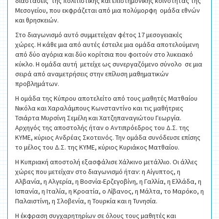
διαστάσεις της πολιτιστικής και επιστημονικής κοινότητας της
Μεσογείου, που εκφράζεται από μια πολύμορφη ομάδα εθνών
και θρησκειών.
Στο διαγωνισμό αυτό συμμετείχαν φέτος 17 μεσογειακές
χώρες. Η κάθε μια από αυτές έστειλε μια ομάδα αποτελούμενη
από δύο αγόρια και δύο κορίτσια που φοιτούν στο λυκειακό
κύκλο. Η ομάδα αυτή μετείχε ως συνεργαζόμενο σύνολο σε μια
σειρά από αναμετρήσεις στην επίλυση μαθηματικών
προβλημάτων.
Η ομάδα της Κύπρου αποτελείτο από τους μαθητές Ματθαίου
Νικόλα και Χαραλάμπους Κωνσταντίνο και τις μαθήτριες
Τσιάρτα Μυρσίνη Σεμέλη και Χατζηπαναγιώτου Γεωργία.
Αρχηγός της αποστολής ήταν ο Αντιπρόεδρος του Δ.Σ. της
ΚΥΜΕ, κύριος Ανδρέας Σκοτεινός. Την ομάδα συνόδευσε επίσης
το μέλος του Δ.Σ. της ΚΥΜΕ, κύριος Κυριάκος Ματθαίου.
Η Κυπριακή αποστολή εξασφάλισε Χάλκινο μετάλλιο. Οι άλλες
χώρες που μετείχαν στο διαγωνισμό ήταν: η Αίγυπτος, η
Αλβανία, η Αλγερία, η Βοσνία-Ερζεγοβίνη, η Γαλλία, η Ελλάδα, η
Ισπανία, η Ιταλία, η Κροατία, ο Λίβανος, η Μάλτα, το Μαρόκο, η
Παλαιστίνη, η Σλοβενία, η Τουρκία και η Τυνησία.
Η έκφραση συγχαρητηρίων σε όλους τους μαθητές και