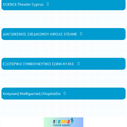
SCIENCE-Theater Cyprus
ΔΙΑΓΩΝΙΣΜΟΣ ΣΧΕΔΙΑΣΜΟΥ ΑΦΙΣΑΣ STEAME
ΕΞΩΤΕΡΙΚΟ ΣΥΜΒΟΥΛΕΥΤΙΚΟ ΣΩΜΑ ΚΥ.Μ.Ε.
Κυπριακή Μαθηματική Ολυμπιάδα