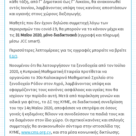
κάθε τάξη, από Γ’ Δημοτικού έως Γ’ Λυκείου, θα ανακοινωθεί
εντός Ιουνίου, λαμβάνοντας υπόψη τους κανόνες αποστάσεων
και υγιεινής στους χώρους διεξαγωγής.
Μαθητές που δεν έχουν δηλώσει συμμετοχή λόγω των
περιορισμών του covid-19, θα μπορούν να το κάνουν μέχρι και
τις
31 Μαΐου 2020
,
μόνο διαδικτυακά
(εγγραφή και πληρωμή
μέσω JCC smart).
Περισσότερες λεπτομέρειες για τις εγγραφές μπορείτε να βρείτε
ΕΔΩ
.
Νοουμένου ότι θα λειτουργήσουν τα ξενοδοχεία από τον Ιούλιο
2020, η Κυπριακή Μαθηματική Εταιρεία προτίθεται να
οργανώσει το 30ο Καλοκαιρινό Μαθηματικό Σχολείο στο
ξενοδοχείο Ρόδον στον Αγρό, λαμβάνοντας υπόψη και
εφαρμόζοντας τους κανόνες ασφάλειας και υγείας που θα
ισχύουν την περίοδο αυτή. Μετά από παράκληση γονιών και
ειδικά για φέτος, το ΔΣ της ΚΥΜΕ, σε διαδικτυακή συνεδρίαση
του την 14η Μαΐου 2020, αποφάσισε να επιτρέψει σε όσους
γονείς ή κηδεμόνες θέλουν να συνοδεύσουν τα παιδιά τους και
να διαμένουν στον ίδιο χώρο. Οι σχετικοί κανόνες και επιλογές
συμμετοχής θα ανακοινωθούν σύντομα στην ιστοσελίδα της
ΚΥΜΕ,
www.cms.org.cy
, και στα μέσα κοινωνικής δικτύωσης.