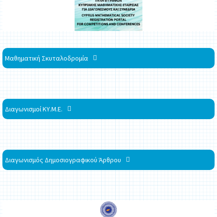
Μαθηματική Σκυταλοδρομία
Διαγωνισμοί ΚΥ.Μ.Ε.
Διαγωνισμός Δημοσιογραφικού Άρθρου